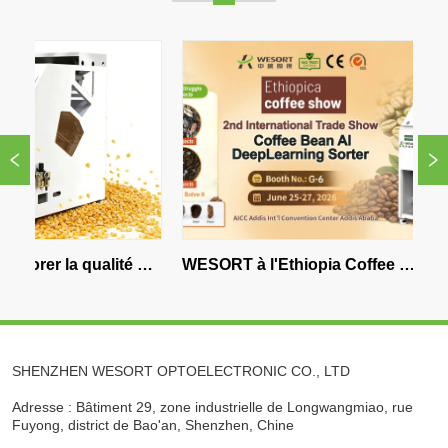
la qualité du 
WESORT à l'Ethiopia Coffee 
WESORT
rieur de 
Expo : Technologie de tri des 
du Sud
grains de café IA pour le 
traitement du café de qualité 
SHENZHEN WESORT OPTOELECTRONIC CO., LTD
supérieure
Adresse : Bâtiment 29, zone industrielle de Longwangmiao, rue
Fuyong, district de Bao'an, Shenzhen, Chine