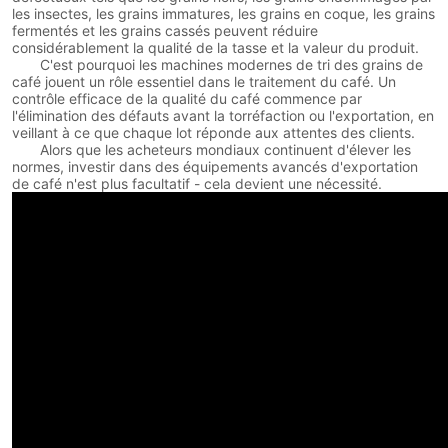
les insectes, les grains immatures, les grains en coque, les grains
fermentés et les grains cassés peuvent réduire
considérablement la qualité de la tasse et la valeur du produit.
C'est pourquoi les machines modernes de tri des grains de
café jouent un rôle essentiel dans le traitement du café. Un
contrôle efficace de la qualité du café commence par
l'élimination des défauts avant la torréfaction ou l'exportation, en
veillant à ce que chaque lot réponde aux attentes des clients.
Alors que les acheteurs mondiaux continuent d'élever les
normes, investir dans des équipements avancés d'exportation
de café n'est plus facultatif - cela devient une nécessité.