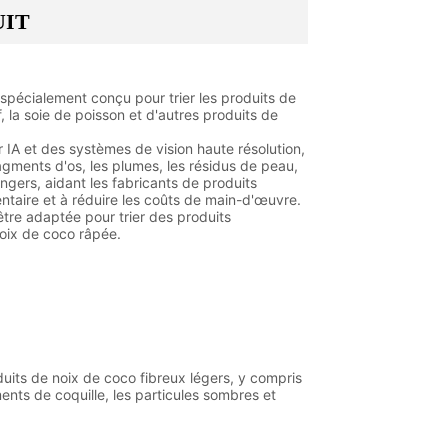
UIT
écialement conçu pour trier les produits de
, la soie de poisson et d'autres produits de
 et des systèmes de vision haute résolution,
ragments d'os, les plumes, les résidus de peau,
rangers, aidant les fabricants de produits
mentaire et à réduire les coûts de main-d'œuvre.
re adaptée pour trier des produits
 noix de coco râpée.
ts de noix de coco fibreux légers, y compris
ents de coquille, les particules sombres et