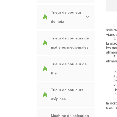
Trieur de couleur
Ape
de noix
Le tri
soie d
viand
Trieur de couleurs de
Alimen
la mac
matières médicinales
les pa
alimen
En plu
alimen
Trieur de couleur de
App
Indus
thé
Fabri
Proce
Produ
Usine
Trieur de couleurs
Indus
La mac
d'épices
la noi
d'autr
Car
Machine de sélection