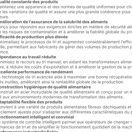
lité constante des produits
enez une apparence et des normes de qualité uniformes pour chaq
e les variations de qualité et assure une plus grande cohérence pour 
eure.
élioration de l'assurance de la salubrité des aliments
pour répondre aux exigences strictes en matière de sécurité alime
e les risques de contamination et à améliorer la fiabilité globale du 
ficacité de production plus élevée
tisez le processus de tri et augmentez considérablement l'efficaci
le, permettant aux fabricants de gérer des volumes de production 
ence.
épendance au travail réduite
sez le recours au tri manuel, en aidant les transformateurs alimen
e, à réduire les coûts d'exploitation et à améliorer la gestion de la p
xcellente performance de rendement
hnologie de tri avancée aide à maximiser une bonne récupération 
ts inutiles, améliorant ainsi la rentabilité globale de la production.
struction hygiénique de qualité alimentaire
uit en acier inoxydable de qualité alimentaire et conçu pour un net
é aux environnements modernes de transformation des aliments.
aptabilité flexible des produits
nt à une variété de produits alimentaires fibreux déchiquetés et 
acilement ajustés pour s'adapter aux différentes caractéristiques du 
nctionnement intelligent et convivial
tème de contrôle intelligent permet aux opérateurs de changer ra
mances de tri et de simplifier le fonctionnement quotidien de la mach
rformance industrielle fiable