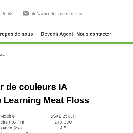
0 6862
info@wesortcolorsorter.com
ropos de nous
Devenir Agent
Nous contacter
oss
ur de couleurs IA
 Learning Meat Floss
Modèle
6SXZ-256LH
cité (KG / H)
200-300
ssance (kw)
4.5