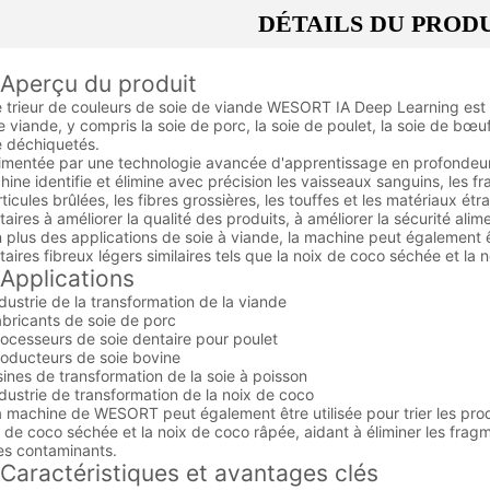
DÉTAILS DU PROD
rçu du produit
eur de couleurs de soie de viande WESORT IA Deep Learning est sp
e viande, y compris la soie de porc, la soie de poulet, la soie de bœuf
e déchiquetés.
tée par une technologie avancée d'apprentissage en profondeur IA
hine identifie et élimine avec précision les vaisseaux sanguins, les f
rticules brûlées, les fibres grossières, les touffes et les matériaux ét
taires à améliorer la qualité des produits, à améliorer la sécurité ali
s des applications de soie à viande, la machine peut également êt
taires fibreux légers similaires tels que la noix de coco séchée et la
lications
trie de la transformation de la viande
cants de soie de porc
sseurs de soie dentaire pour poulet
cteurs de soie bovine
s de transformation de la soie à poisson
trie de transformation de la noix de coco
hine de WESORT peut également être utilisée pour trier les produi
x de coco séchée et la noix de coco râpée, aidant à éliminer les fragm
es contaminants.
actéristiques et avantages clés