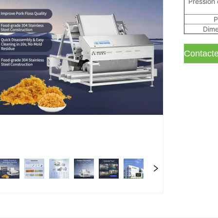
Pression 
P
Dime
Contact