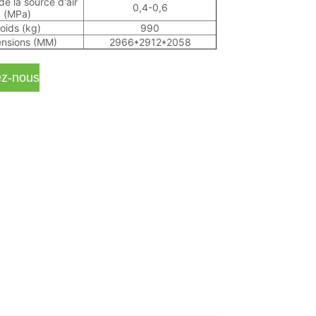
de la source d'air
0,4-0,6
(MPa)
oids (kg)
990
nsions (MM)
2966*2912*2058
ez-nous