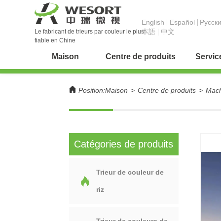
English
Español
Pусск
本語
中文
Le fabricant de trieurs par couleur le plus
fiable en Chine
Maison
Centre de produits
Servic
Position:
Maison
>
Centre de produits
>
Mach
Catégories de produits
Trieur de couleur de
riz