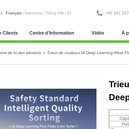
+86 181 237
ий
Français
Indonesia
Tiếng Việt
日
e Clients
Centre d'Information
Vidéo
À p
ine de tri des aliments
>
Trieur de couleurs IA Deep Learning Meat Fl
Trie
Deep
Capa
Pui