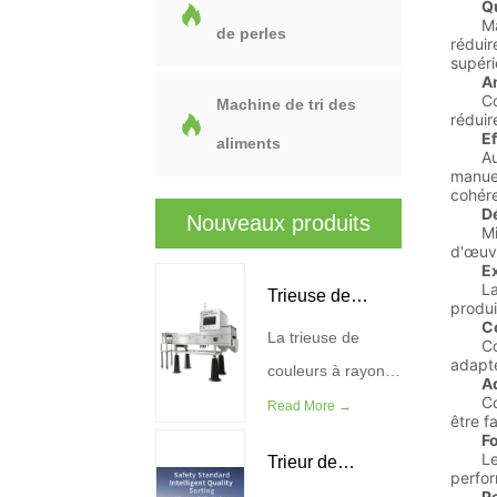
Qua
Maint
de perles
réduir
supéri
Am
Conçu 
Machine de tri des
réduir
Ef
aliments
Automa
manuel
cohér
D
Nouveaux produits
Minimi
d'œuvr
E
La tec
Trieuse de
produi
Con
La trieuse de
couleurs à
Constr
adapt
couleurs à rayons
Ad
rayons X
Convie
X WESORT
Read More →
être f
combine une
Fo
Le sys
Trieur de
technologie
perfor
Pe