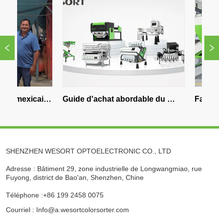
mexicain 
Guide d'achat abordable du 
Fabricant di
grains de 
trieur de couleurs IA pour 2026 
optiques : 
e 
acheteurs
directeme
SHENZHEN WESORT OPTOELECTRONIC CO., LTD
Adresse : Bâtiment 29, zone industrielle de Longwangmiao, rue
Fuyong, district de Bao'an, Shenzhen, Chine
Téléphone :+86 199 2458 0075
Courriel : Info@a.wesortcolorsorter.com