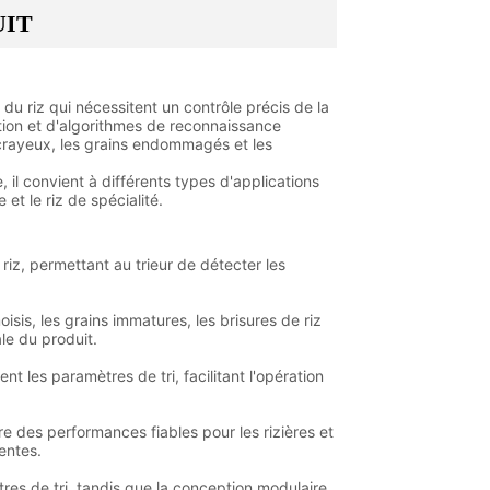
UIT
u riz qui nécessitent un contrôle précis de la
tion et d'algorithmes de reconnaissance
ns crayeux, les grains endommagés et les
 il convient à différents types d'applications
e et le riz de spécialité.
z, permettant au trieur de détecter les
isis, les grains immatures, les brisures de riz
ale du produit.
 les paramètres de tri, facilitant l'opération
e des performances fiables pour les rizières et
entes.
es de tri, tandis que la conception modulaire