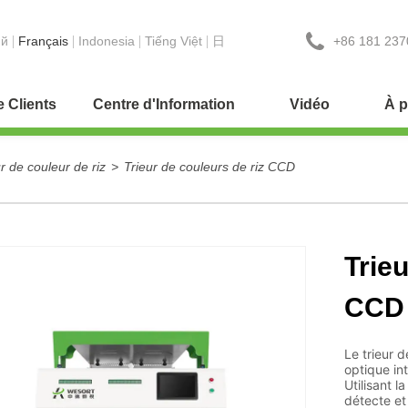
+86 181 237
ий
Français
Indonesia
Tiếng Việt
日
e Clients
Centre d'Information
Vidéo
À p
ur de couleur de riz
>
Trieur de couleurs de riz CCD
Trieu
CCD
Le trieur 
optique int
Utilisant l
détecte et 