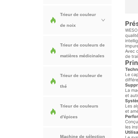
Trieur de couleur
Pré
de noix
WESORT
qualit
intell
Trieur de couleurs de
impure
Avec d
matières médicinales
de trai
Prin
Techn
Le cap
Trieur de couleur de
différ
Suppr
thé
La mac
et aut
Systèm
Les al
Trieur de couleurs
et amé
Perfor
d'épices
Conçu 
les in
Utilis
Machine de sélection
Le sys