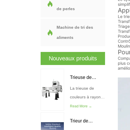
simpli
de perles
Appl
Le tri
Transf
Triage
Machine de tri des
Transf
Produc
aliments
Contrô
Moulin
Pour
Nouveaux produits
Compar
plus c
amélio
Trieuse de
La trieuse de
couleurs à
couleurs à rayons
rayons X
X WESORT
Read More →
combine une
Trieur de
technologie