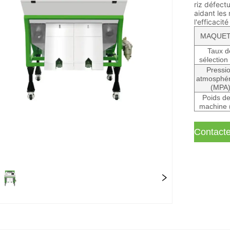
riz défect
aidant les 
l'efficacit
MAQUE
Taux d
sélection
Pressi
atmosphér
(MPA
Poids de
machine 
Contact