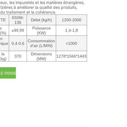
ueux, les impuretés et les matières étrangères,
rizières à améliorer la qualité des produits,
é du traitement et la cohérence.
6SXM-
TTE
Débit (kg/h)
1200-2000
136
e
Puissance
≥99,99
1,4-1,8
 (%)
(KW)
on
Consommation
ique
0,4-0,6
<1000
d'air (L/MIN)
)
 la
Dimensions
370
1278*1566*1443
(kg)
(MM)
ez-nous