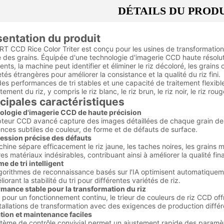
DÉTAILS DU PROD
sentation du produit
 CCD Rice Color Triter est conçu pour les usines de transformation d
é des grains. Équipée d'une technologie d'imagerie CCD haute résolu
igents, la machine peut identifier et éliminer le riz décoloré, les grai
tés étrangères pour améliorer la consistance et la qualité du riz fini.
es performances de tri stables et une capacité de traitement flexible,
tement du riz, y compris le riz blanc, le riz brun, le riz noir, le riz roug
cipales caractéristiques
ologie d'imagerie CCD de haute précision
teur CCD avancé capture des images détaillées de chaque grain de ri
ences subtiles de couleur, de forme et de défauts de surface.
ession précise des défauts
hine sépare efficacement le riz jaune, les taches noires, les grains mo
res matériaux indésirables, contribuant ainsi à améliorer la qualité fin
e de tri intelligent
gorithmes de reconnaissance basés sur l'IA optimisent automatiquement
liorant la stabilité du tri pour différentes variétés de riz.
mance stable pour la transformation du riz
pour un fonctionnement continu, le trieur de couleurs de riz CCD offr
stallations de transformation avec des exigences de production différ
ation et maintenance faciles
tème de contrôle convivial permet un ajustement rapide des paramètr