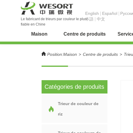
English
Español
Pусск
本語
中文
Le fabricant de trieurs par couleur le plus
fiable en Chine
Maison
Centre de produits
Servic
Position:
Maison
>
Centre de produits
>
Trie
Catégories de produits
Trieur de couleur de
riz